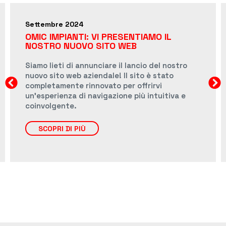
Maggio 2024
SMINUZZATORE SM 500 SUPER
Sistema tecnologicamente innovativo per la
lavorazione di argille
molto dure sia umide che secche. Macchina
indispensabile per ridurre le zolle provenienti
dalle cave, in modo da poter essere accettate
dalle macchine di lavorazione successive come
mulini o laminatoi.
SCOPRI DI PIÙ