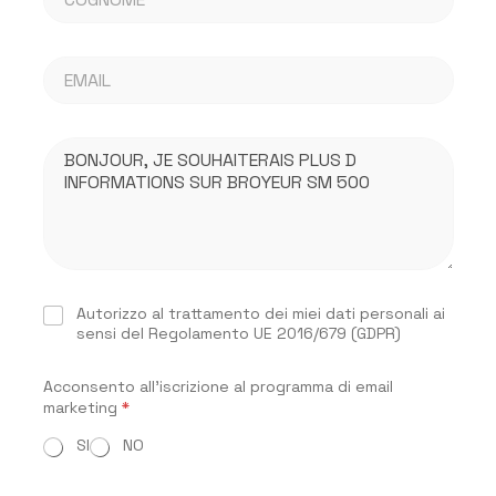
o
g
g
i
n
o
E
o
d
m
m
i
a
e
S
i
*
p
M
l
u
e
*
n
s
t
s
a
a
g
g
i
S
C
o
Autorizzo al trattamento dei miei dati personali ai
p
a
sensi del Regolamento UE 2016/679 (GDPR)
*
u
s
n
e
t
Acconsento all'iscrizione al programma di email
l
a
marketing
*
l
S
e
p
SI
NO
d
u
i
n