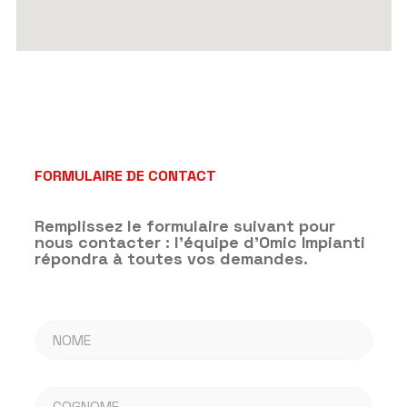
FORMULAIRE DE CONTACT
Remplissez le formulaire suivant pour
nous contacter : l'équipe d'Omic Impianti
répondra à toutes vos demandes.
M
N
e
o
s
m
s
e
a
C
*
g