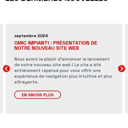
mai 2024
SM 500 SUPER SHREDDER
Un système technologiquement innovant po
ement
le traitement des argiles sèches et humides
é
très dures. Une machine indispensable pour
e
réduire les mottes provenant des carrières a
et plus
qu'elles puissent être acceptées par les
machines de traitement ultérieures telles q
les moulins ou les laminoirs.
EN SAVOIR PLUS